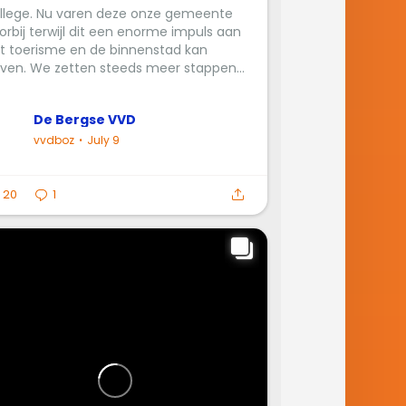
llege. Nu varen deze onze gemeente
orbij terwijl dit een enorme impuls aan
t toerisme en de binnenstad kan
ven. We zetten steeds meer stappen...
De Bergse VVD
vvdboz
July 9
20
1