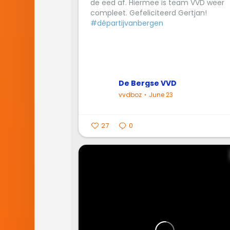
de eed af. Hiermee is team VVD weer
compleet. Gefeliciteerd Gertjan!
#départijvanbergen
De Bergse VVD
vvdboz
June 23
27
0