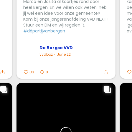
Marco en Josita al kaartjes rond door
ka
heel Bergen. En we willen ook weten: heb
be
jij wel een idee voor onze gemeente?
ma
Kom bij onze jongerenafdeling VVD NEXT!
va
Stuur een DM en wij regelen 't.
'g
#départijvanbergen
ov
De Bergse VVD
vvdboz
June 22
33
0