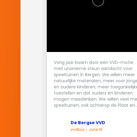
Vorig jaar kwam door een VVD-motie
met unanieme steun aandacht voor
speeltuinen in Bergen. We willen meer
natuurlijke materialen, meer voor jong
en oudere kinderen, meer toegankelijk
toestellen en dat ouders én kinderen
mogen meedenken. We willen veel me
speeltuinen, ook achterop de Plaat en..
De Bergse VVD
vvdboz
June 19