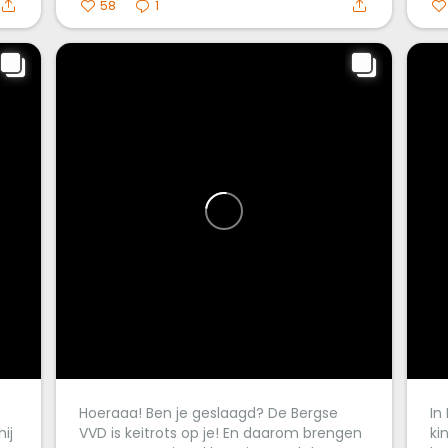
58
1
Hoeraaa! Ben je geslaagd? De Bergse
In
ij
VVD is keitrots op je! En daarom brengen
ki