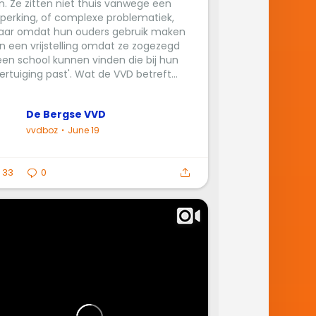
n. Ze zitten niet thuis vanwege een
perking, of complexe problematiek,
ar omdat hun ouders gebruik maken
n een vrijstelling omdat ze zogezegd
een school kunnen vinden die bij hun
ertuiging past'. Wat de VVD betreft...
De Bergse VVD
vvdboz
June 19
33
0