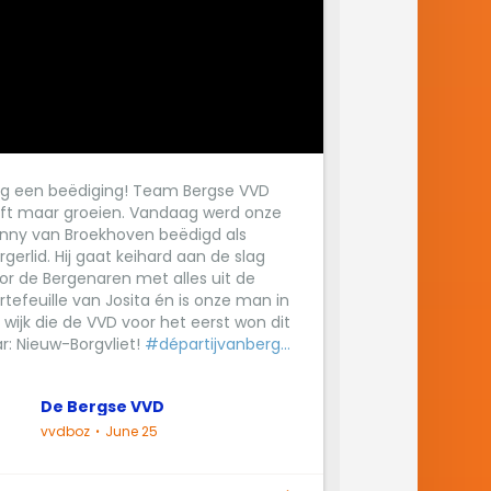
g een beëdiging! Team Bergse VVD
ijft maar groeien. Vandaag werd onze
nny van Broekhoven beëdigd als
rgerlid. Hij gaat keihard aan de slag
or de Bergenaren met alles uit de
rtefeuille van Josita én is onze man in
 wijk die de VVD voor het eerst won dit
ar: Nieuw-Borgvliet!
#départijvanberg...
De Bergse VVD
vvdboz
June 25