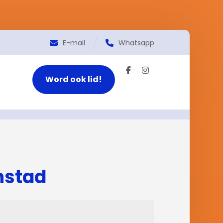
E-mail
Whatsapp
Word ook lid!
nstad