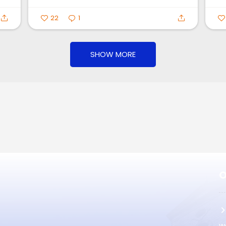
22
1
SHOW MORE
O
w