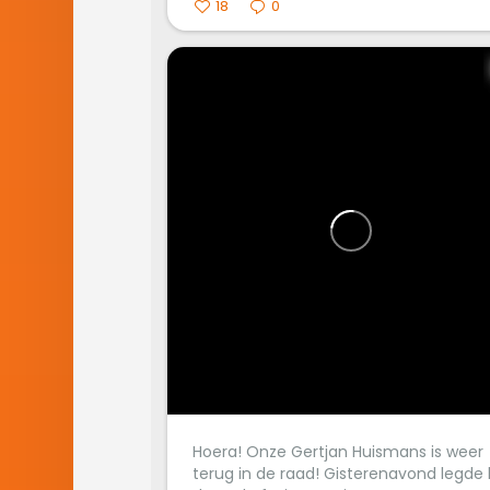
18
0
Hoera! Onze Gertjan Huismans is weer
terug in de raad! Gisterenavond legde h