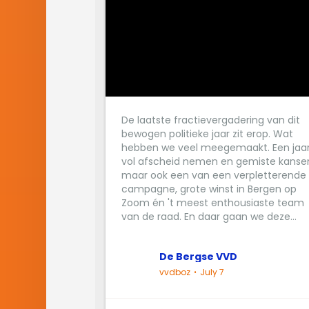
De laatste fractievergadering van dit
bewogen politieke jaar zit erop. Wat
hebben we veel meegemaakt. Een jaa
vol afscheid nemen en gemiste kanse
maar ook een van een verpletterende
campagne, grote winst in Bergen op
Zoom én 't meest enthousiaste team
van de raad. En daar gaan we deze...
De Bergse VVD
vvdboz
July 7