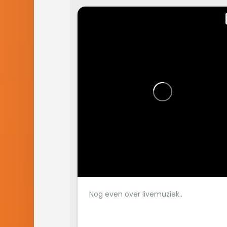
Nog even over livemuziek..