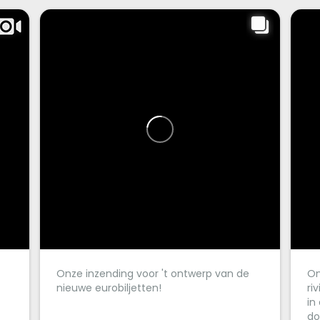
Onze inzending voor 't ontwerp van de
On
nieuwe eurobiljetten!
ri
in
do