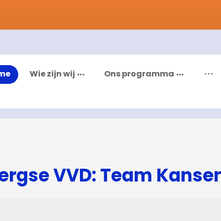
me
Wie zijn wij
Ons programma
ergse VVD: Team Kanse