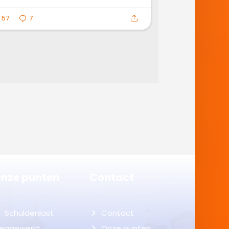
57
7
nze punten
Contact
Schuldenlast
Contact
eggewerkt
Onze punten