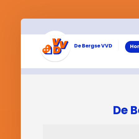
De Bergse VVD
Ho
De B