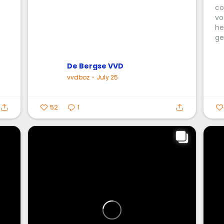
co
vo
he
ge
De Bergse VVD
vvdboz
July 25
52
1