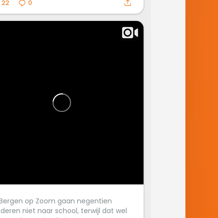
22
0
 Bergen op Zoom gaan negentien
nderen niet naar school, terwijl dat wel