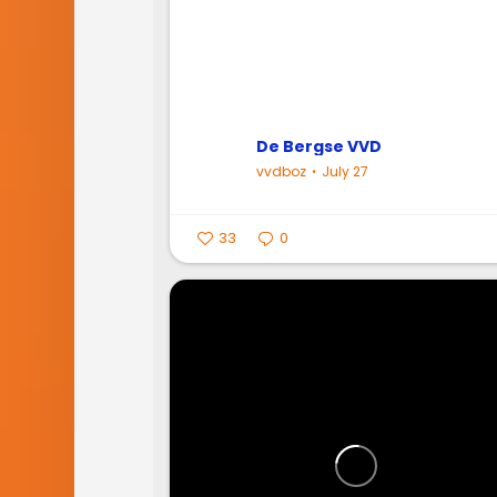
De Bergse VVD
vvdboz
July 27
33
0