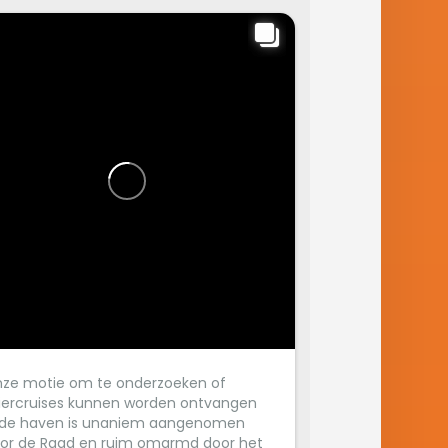
ze motie om te onderzoeken of
viercruises kunnen worden ontvangen
 de haven is unaniem aangenomen
or de Raad en ruim omarmd door het