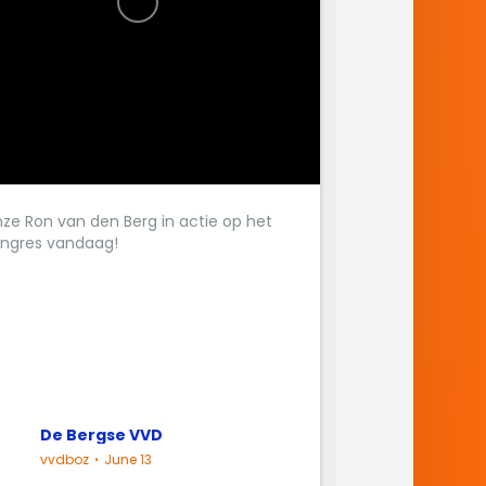
ze Ron van den Berg in actie op het
ngres vandaag!
De Bergse VVD
vvdboz
June 13