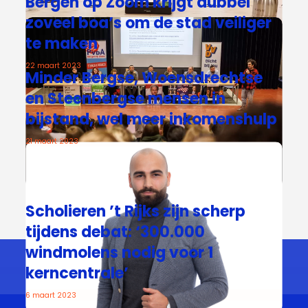
Bergen op Zoom krijgt dubbel
zoveel boa’s om de stad veiliger
te maken
22 maart 2023
Minder Bergse, Woensdrechtse
en Steenbergse mensen in
bijstand, wel meer inkomenshulp
21 maart 2023
Scholieren ’t Rijks zijn scherp
tijdens debat: ‘300.000
windmolens nodig voor 1
kerncentrale’
6 maart 2023