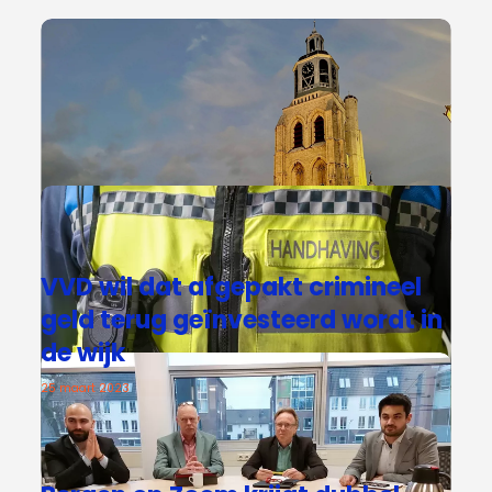
VVD wil dat afgepakt crimineel
geld terug geïnvesteerd wordt in
de wijk
25 maart 2023