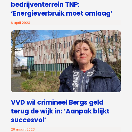
bedrijventerrein TNP:
‘Energieverbruik moet omlaag’
6 april 2023
VVD wil crimineel Bergs geld
terug de wijk in: ‘Aanpak blijkt
succesvol’
28 maart 2023