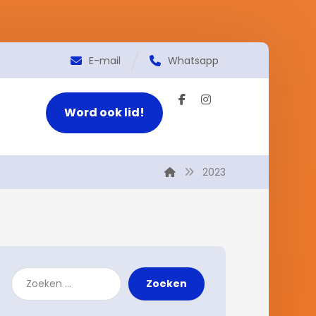
E-mail
Whatsapp
Word ook lid!
2023
Zoeken