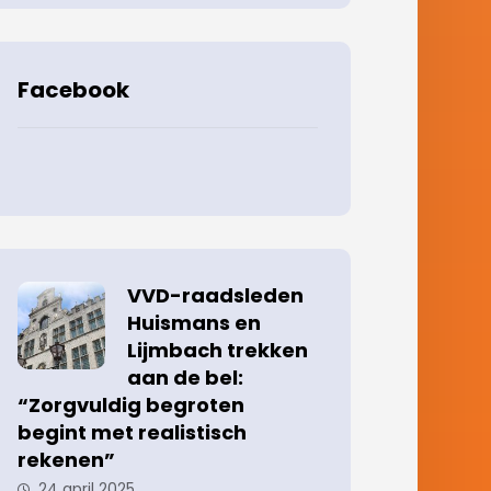
Facebook
VVD-raadsleden
Huismans en
Lijmbach trekken
aan de bel:
“Zorgvuldig begroten
begint met realistisch
rekenen”
24 april 2025