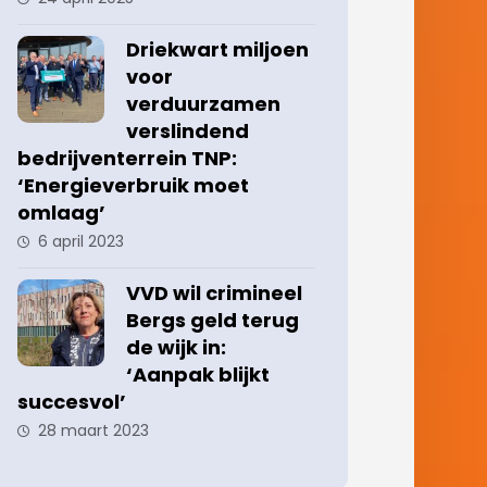
Driekwart miljoen
voor
verduurzamen
verslindend
bedrijventerrein TNP:
‘Energieverbruik moet
omlaag’
6 april 2023
VVD wil crimineel
Bergs geld terug
de wijk in:
‘Aanpak blijkt
succesvol’
28 maart 2023