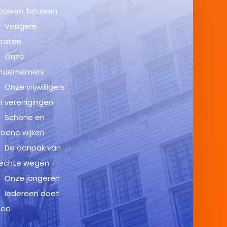
ouwen, bouwen
Veiligere
traten
Onze
ndernemers
Onze vrijwilligers
n verenigingen
Schone en
roene wijken
De aanpak van
lechte wegen
Onze jongeren
Iedereen doet
ee