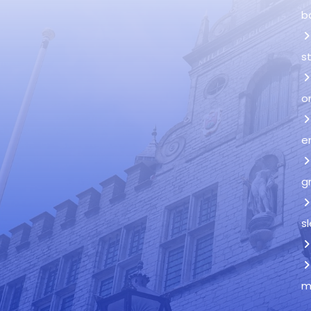
b
s
o
e
g
s
m