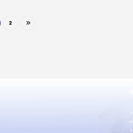
2
O
w