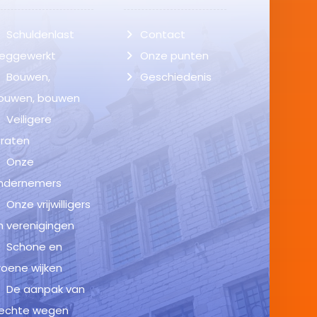
Schuldenlast
Contact
eggewerkt
Onze punten
Bouwen,
Geschiedenis
ouwen, bouwen
Veiligere
traten
Onze
ndernemers
Onze vrijwilligers
n verenigingen
Schone en
roene wijken
De aanpak van
lechte wegen