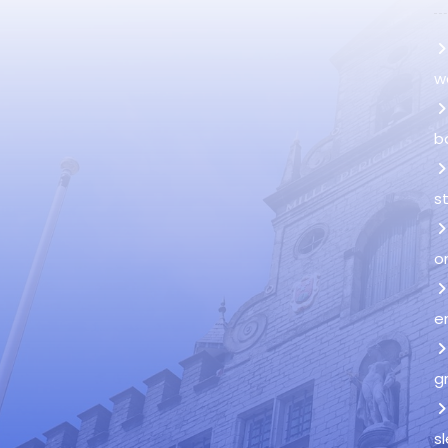
w
b
s
o
e
g
s