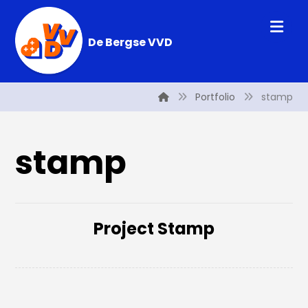
De Bergse VVD
Portfolio
stamp
stamp
Project Stamp