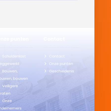
nze punten
Contact
Schuldenlast
Contact
eggewerkt
Onze punten
Bouwen,
Geschiedenis
ouwen, bouwen
Veiligere
traten
Onze
ndernemers