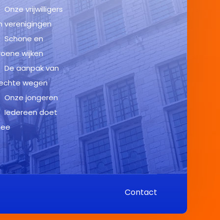
Onze vrijwilligers
n verenigingen
Schone en
roene wijken
De aanpak van
lechte wegen
Onze jongeren
Iedereen doet
ee
Contact