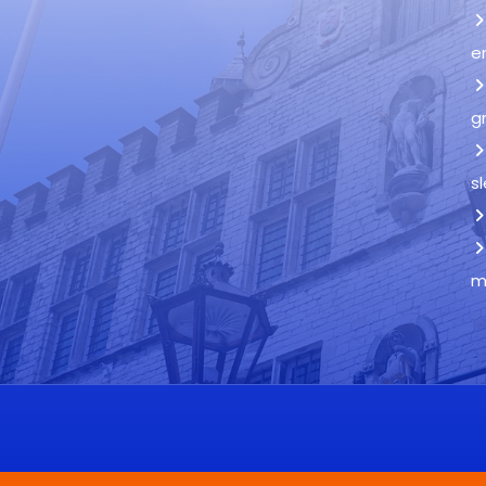
e
g
s
m