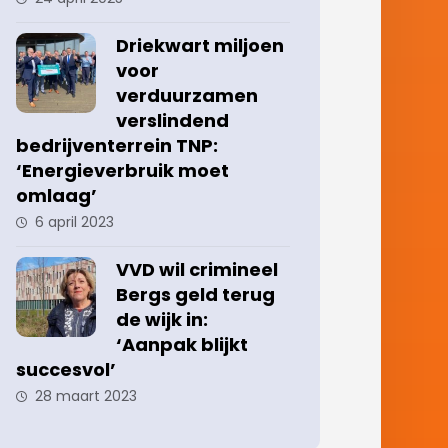
Driekwart miljoen
voor
verduurzamen
verslindend
bedrijventerrein TNP:
‘Energieverbruik moet
omlaag’
6 april 2023
VVD wil crimineel
Bergs geld terug
de wijk in:
‘Aanpak blijkt
succesvol’
28 maart 2023