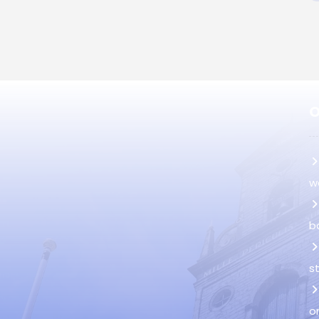
O
w
b
s
o