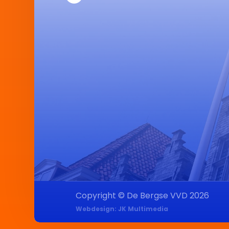
Copyright © De Bergse VVD 2026
Webdesign: JK Multimedia