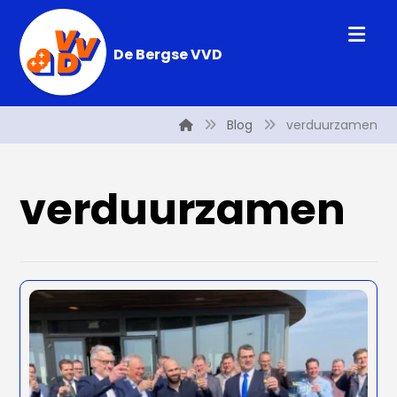
De Bergse VVD
Blog
verduurzamen
verduurzamen