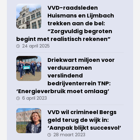
VVD-raadsleden
Huismans en Lijmbach
trekken aan de bel:
“Zorgvuldig begroten
begint met realistisch rekenen”
24 april 2025
Driekwart miljoen voor
verduurzamen
verslindend
bedrijventerrein TNP:
‘Energieverbruik moet omlaag’
6 april 2023
VVD wil crimineel Bergs
geld terug de wijk in:
‘Aanpak blijkt succesvol’
28 maart 2023