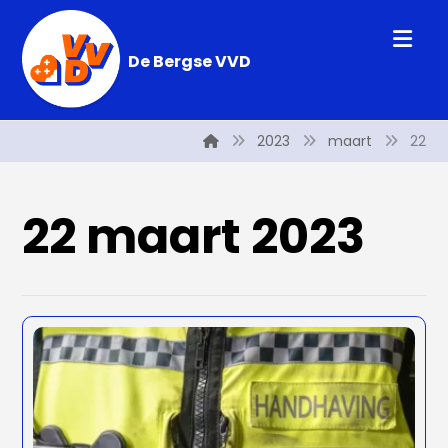
De Bergse VVD
2023
maart
22
22 maart 2023