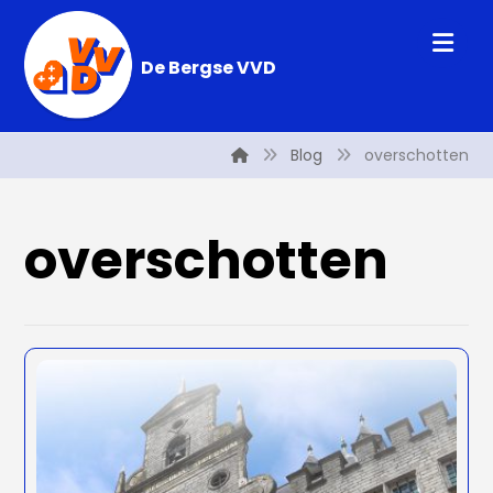
De Bergse VVD
Blog
overschotten
overschotten